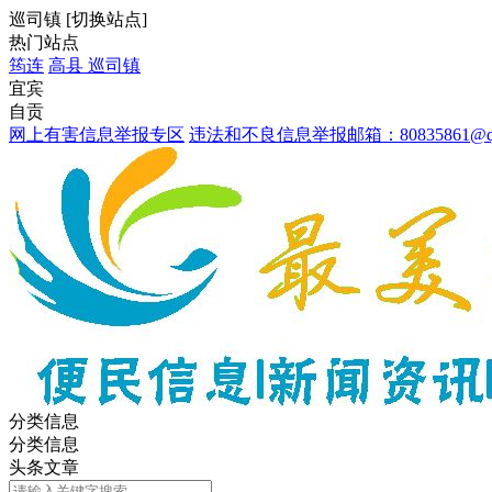
巡司镇
[
切换站点
]
热门站点
筠连
高县
巡司镇
宜宾
自贡
网上有害信息举报专区
违法和不良信息举报邮箱：80835861@qq
分类信息
分类信息
头条文章