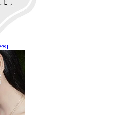
9】...