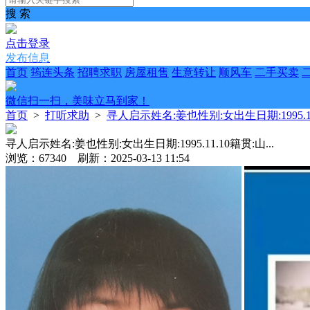
搜 索
点击登录
发布信息
首页
筠连头条
招聘求职
房屋租售
生意转让
顺风车
二手买卖
微信扫一扫，美味立马到家！
首页
>
打听求助
>
寻人启示姓名:姜也性别:女出生日期:1995.11.
寻人启示姓名:姜也性别:女出生日期:1995.11.10籍贯:山...
浏览：67340 刷新：2025-03-13 11:54