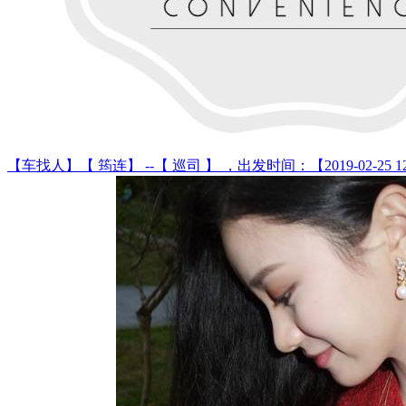
【车找人】【 筠连】 --【 巡司 】 ，出发时间：【2019-02-25 12:3