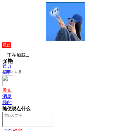
私信
正在加载...
@艳
首页
发布：4 条
招聘
发布
消息
我的
随便说点什么
取消
确定