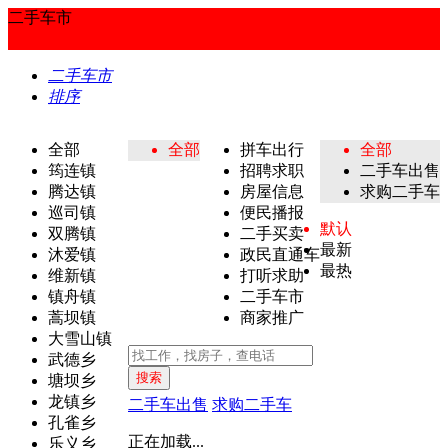
二手车市
二手车市
排序
全部
全部
拼车出行
全部
筠连镇
招聘求职
二手车出售
腾达镇
房屋信息
求购二手车
巡司镇
便民播报
默认
双腾镇
二手买卖
最新
沐爱镇
政民直通车
最热
维新镇
打听求助
镇舟镇
二手车市
蒿坝镇
商家推广
大雪山镇
武德乡
搜索
塘坝乡
龙镇乡
二手车出售
求购二手车
孔雀乡
正在加载...
乐义乡