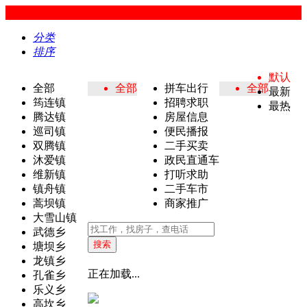
分类
排序
默认
全部
全部
拼车出行
全部
最新
筠连镇
招聘求职
最热
腾达镇
房屋信息
巡司镇
便民播报
双腾镇
二手买卖
沐爱镇
政民直通车
维新镇
打听求助
镇舟镇
二手车市
蒿坝镇
商家推广
大雪山镇
武德乡
搜索
塘坝乡
龙镇乡
正在加载...
孔雀乡
乐义乡
高坎乡