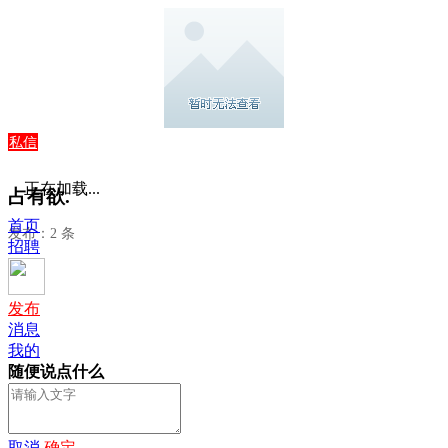
私信
正在加载...
占有欲.
首页
发布：2 条
招聘
发布
消息
我的
随便说点什么
取消
确定