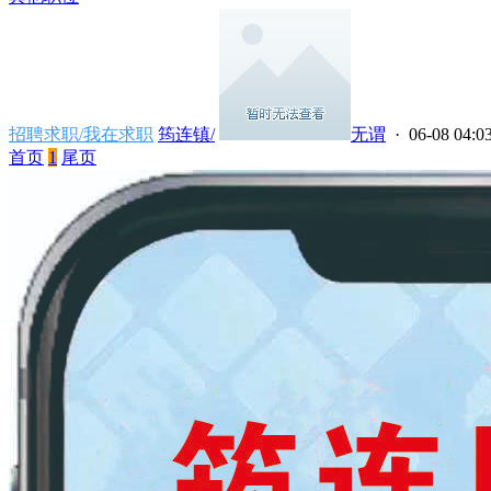
招聘求职/我在求职
筠连镇/
无谓
· 06-08 04:0
首页
1
尾页