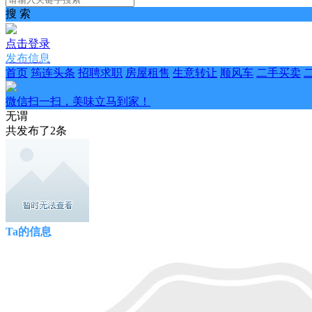
搜 索
点击登录
发布信息
首页
筠连头条
招聘求职
房屋租售
生意转让
顺风车
二手买卖
微信扫一扫，美味立马到家！
无谓
共发布了
2
条
Ta的信息