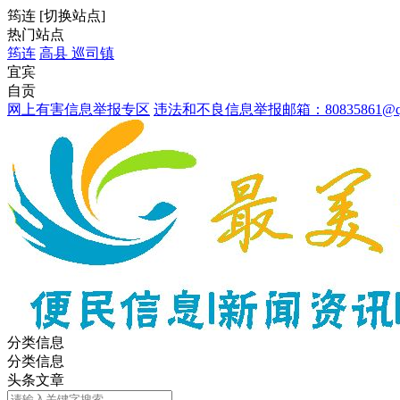
筠连
[
切换站点
]
热门站点
筠连
高县
巡司镇
宜宾
自贡
网上有害信息举报专区
违法和不良信息举报邮箱：80835861@qq
分类信息
分类信息
头条文章