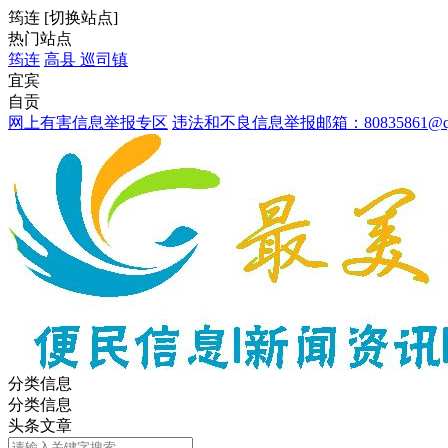
筠连
[
切换站点
]
热门站点
筠连
高县
巡司镇
宜宾
自贡
网上有害信息举报专区
违法和不良信息举报邮箱：80835861@qq
分类信息
分类信息
头条文章