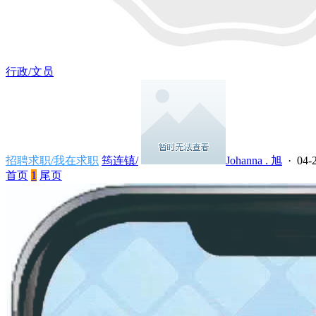
行政/文员
招聘求职/我在求职
筠连镇/
Johanna . 旭
· 04-2
首页
1
尾页