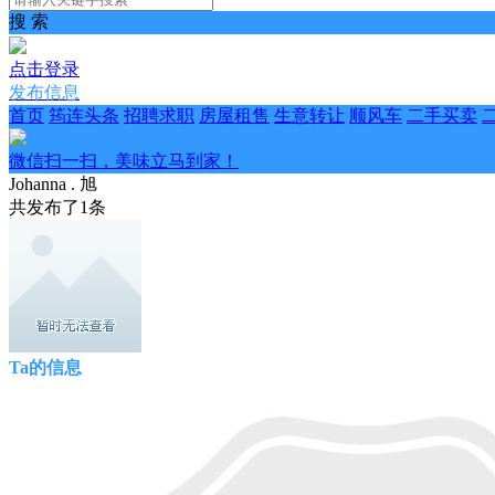
搜 索
点击登录
发布信息
首页
筠连头条
招聘求职
房屋租售
生意转让
顺风车
二手买卖
微信扫一扫，美味立马到家！
Johanna . 旭
共发布了
1
条
Ta的信息