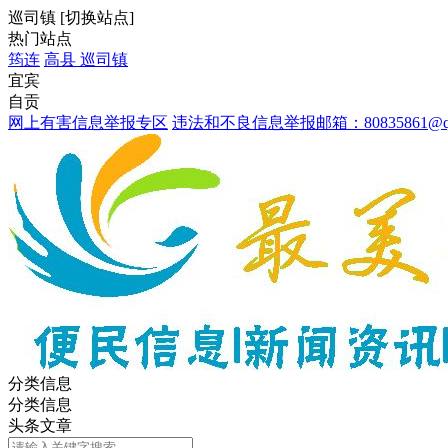
巡司镇
[
切换站点
]
热门站点
筠连
高县
巡司镇
宜宾
自贡
网上有害信息举报专区
违法和不良信息举报邮箱：80835861@qq
分类信息
分类信息
头条文章