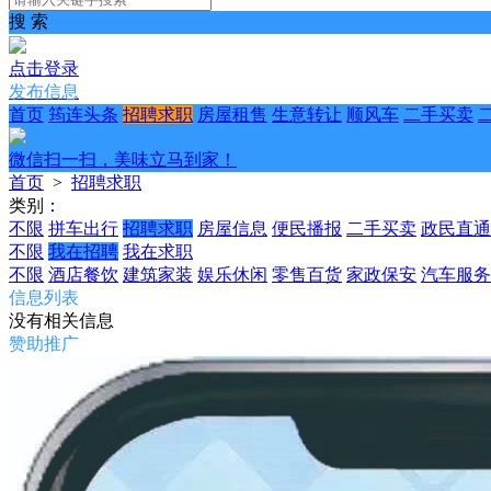
搜 索
点击登录
发布信息
首页
筠连头条
招聘求职
房屋租售
生意转让
顺风车
二手买卖
微信扫一扫，美味立马到家！
首页
>
招聘求职
类别：
不限
拼车出行
招聘求职
房屋信息
便民播报
二手买卖
政民直通
不限
我在招聘
我在求职
不限
酒店餐饮
建筑家装
娱乐休闲
零售百货
家政保安
汽车服务
信息列表
没有相关信息
赞助推广