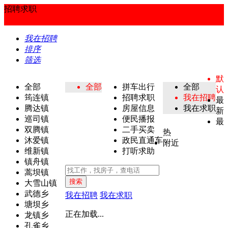
招聘求职
我在招聘
排序
筛选
默
全部
全部
拼车出行
全部
认
筠连镇
招聘求职
我在招聘
最
腾达镇
房屋信息
我在求职
新
巡司镇
便民播报
最
双腾镇
二手买卖
热
沐爱镇
政民直通车
附近
维新镇
打听求助
镇舟镇
蒿坝镇
搜索
大雪山镇
武德乡
我在招聘
我在求职
塘坝乡
正在加载...
龙镇乡
孔雀乡