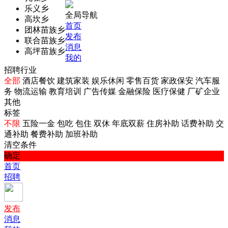
乐义乡
全局导航
高坎乡
首页
团林苗族乡
发布
联合苗族乡
消息
高坪苗族乡
我的
招聘行业
全部
酒店餐饮
建筑家装
娱乐休闲
零售百货
家政保安
汽车服
务
物流运输
教育培训
广告传媒
金融保险
医疗保健
厂矿企业
其他
标签
不限
五险一金
包吃
包住
双休
年底双薪
住房补助
话费补助
交
通补助
餐费补助
加班补助
清空条件
确定
首页
招聘
发布
消息