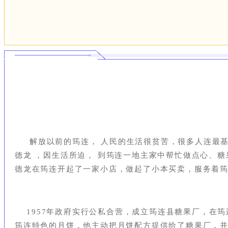
解放以前的筠连，
人民的生活很贫苦，很多人连最基
德龙 ，因生活所迫， 到筠连一地主家中帮忙做点心、糖
德龙在筠连开起了一家小店，做起了小本买卖，服务着
1957年政府实行公私合营，成立筠连县糖果厂，在筠
筠连特色的月饼，他主动把月饼配方提供给了糖果厂，