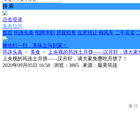
搜 索
点击登录
发布信息
首页
筠连头条
招聘求职
房屋租售
生意转让
顺风车
二手买卖
微信扫一扫，美味立马到家！
筠连头条
>
美食
>
上央视的筠连土月饼——汉月轩，请大家
上央视的筠连土月饼——汉月轩，请大家免费吃月饼了！
2020年09月05日 16:58 浏览：3865 来源：最美筠连
备注