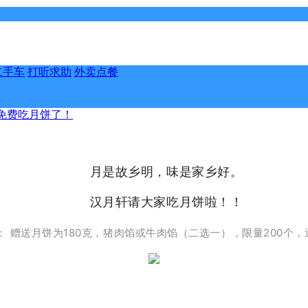
二手车
打听求助
外卖点餐
免费吃月饼了！
月是故乡明，味是家乡好。
汉月轩请大家吃月饼啦！！
：
赠送月饼为180克，猪肉馅或牛肉馅（二选一），限量200个，