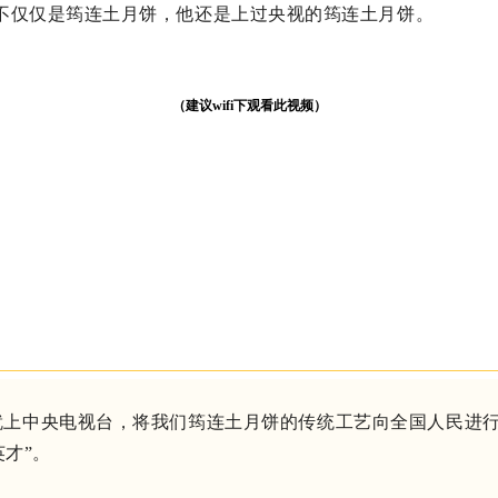
不仅仅是筠连土月饼，他还是上过央视的筠连土月饼。
（建议wifi下观看此视频）
轩就上中央电视台，将我们筠连土月饼的传统工艺向全国人民进
英才
”。