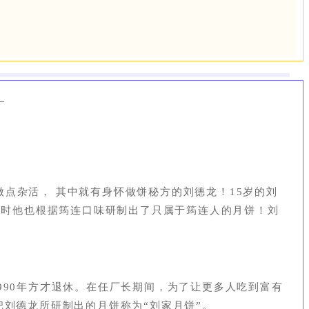
做点杂活，
其中就有
身怀做饼秘方
的刘德龙！15岁的
刘
同时他也根据筠连口味研制出了只属于筠连人的月饼！
刘
90年方才退休。
在任厂长期间，为了让更多人吃到富有
把刘德龙所研制出的月饼称为“刘家月饼”。