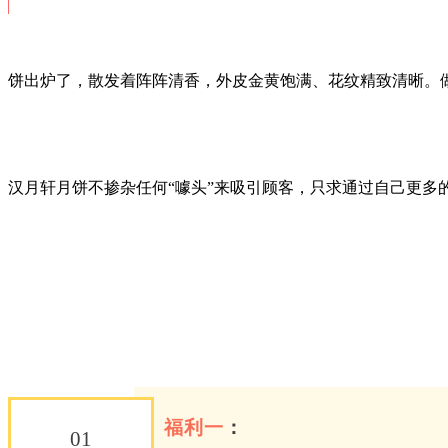
饼出炉了，散发着阵阵清香，外皮金黄饱满、花纹精致清晰。
汉月轩月饼不掺杂任何“噱头”来吸引顾客，只求通过自己更多
福利一
：
01