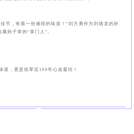
佳节，有着一份难得的味道！
”
刘方勇作为刘德龙的孙
当属
孙子辈的“掌门人”。
道，更是祖辈近100年心血凝结！