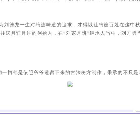
刘德龙一生对筠连味道的追求，才得以让筠连百姓在这中秋
县汉月轩月饼的创始人，在“刘家月饼”继承人当中，刘方勇
一切都是依照爷爷遗留下来的古法秘方制作，秉承的不只是味