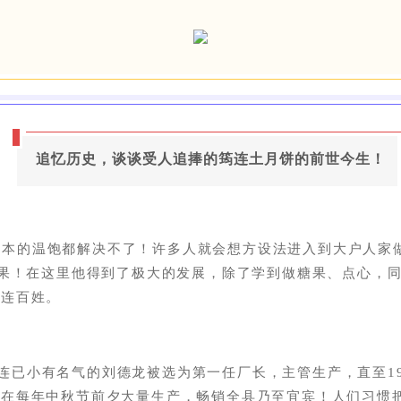
追忆历史，谈谈受人追捧的筠连土月饼的前世今生！
本的温饱都解决不了！许多人就
会想方设法进入到大户人家
果！
在这里他得到了极大的发展，除了学到做糖果、点心，
筠连百姓。
连已小有名气的刘德龙被选为第一任厂长，主管生产，直至19
并在每年中秋节前夕大量生产，畅销全县乃至宜宾！
人们习惯