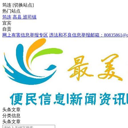
筠连
[
切换站点
]
热门站点
筠连
高县
巡司镇
宜宾
自贡
网上有害信息举报专区
违法和不良信息举报邮箱：80835861@qq
头条文章
分类信息
头条文章