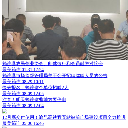
筠连县农民创业协会、邮储银行和会员融资对接会
最美筠连
01-31 17:54
筠连县市场监督管理局关于公开招聘临聘人员的公告
最美筠连
08-29 10:11
快来报名，筠连这个单位招聘2人
最美筠连
08-09 12:05
注意！明天筠连这些地方要停电
最美筠连
08-09 12:04
12月底交付使用！渝昆高铁宜宾站站前广场建设项目全力推进
最美筠连
05-06 16:46