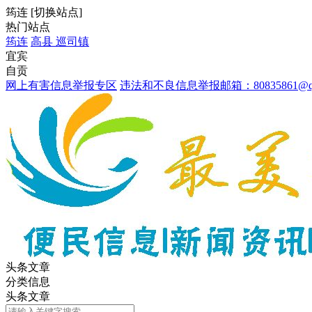
筠连
[
切换站点
]
热门站点
筠连
高县
巡司镇
宜宾
自贡
网上有害信息举报专区
违法和不良信息举报邮箱：80835861@qq
头条文章
分类信息
头条文章