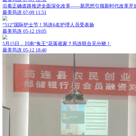
沿着正确道路推进全面深化改革——新思想引领新时代改革开
最美筠连
07-09 11:51
“512”国际护士节！筠连6名护理人员受表扬
最美筠连
05-12 19:05
5月15日，川南“兔王”花落谁家？筠连联合见分晓！
最美筠连
05-12 18:40