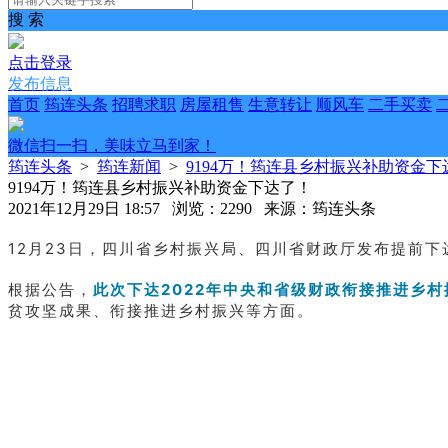
搜 索
点击登录
发布信息
首页
筠连头条
招聘求职
房屋租售
生意转让
顺风车
二手买卖
微信扫一扫，美味立马到家！
筠连头条
>
筠连新闻
>
9194万！筠连县乡村振兴补助资金下
9194万！筠连县乡村振兴补助资金下达了！
2021年12月29日 18:57 浏览：2290 来源：筠连头条
12月23日，四川省乡村振兴局、四川省财政厅发布提前下
根据公告，
此次下达2022年中央和省级财政衔接推进乡村振
贫攻坚成果、衔接推进乡村振兴等方面。