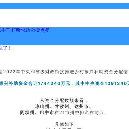
二手车
打听求助
外卖点餐
达了！
达2022年中央和省级财政衔接推进乡村振兴补助资金分配
兴补助资金合计1744340万元
，
其中中央资金109134
从资金分配数额来看，
凉山州、甘孜州、达州市、
阿坝州、巴中市
在21市州中排名在前五。
具体如下