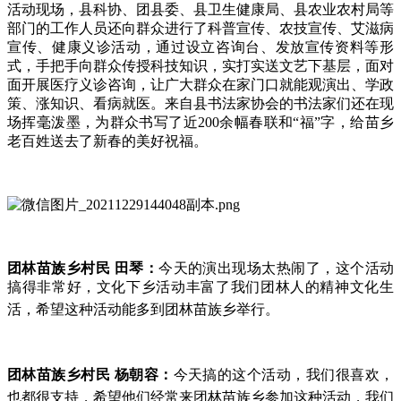
活动现场，县科协、团县委、县卫生健康局、县农业农村局等
部门的工作人员还向群众进行了科普宣传、农技宣传、艾滋病
宣传、健康义诊活动，通过设立咨询台、发放宣传资料等形
式，手把手向群众传授科技知识，实打实送文艺下基层，面对
面开展医疗义诊咨询，让广大群众在家门口就能观演出、学政
策、涨知识、看病就医。来自县书法家协会的书法家们还在现
场挥毫泼墨，为群众书写了近200余幅春联和“福”字，给苗乡
老百姓送去了新春的美好祝福。
团林苗族乡村民 田琴：
今天的演出现场太热闹了，这个活动
搞得非常好，文化下乡活动丰富了我们团林人的精神文化生
活，希望这种活动能多到
团林苗族乡
举行。
团林苗族乡村民 杨朝容：
今天搞的这个活动，我们很喜欢，
也都很支持，希望他们经常来
团林苗族乡
参加这种活动，我们