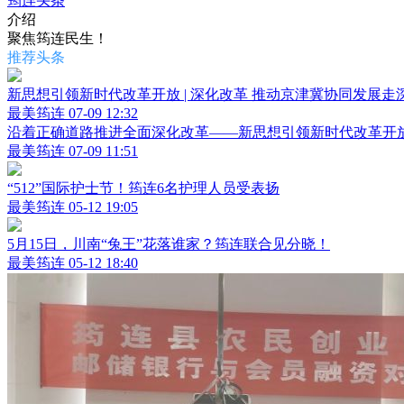
筠连头条
介绍
聚焦筠连民生！
推荐头条
新思想引领新时代改革开放 | 深化改革 推动京津冀协同发展走
最美筠连
07-09 12:32
沿着正确道路推进全面深化改革——新思想引领新时代改革开
最美筠连
07-09 11:51
“512”国际护士节！筠连6名护理人员受表扬
最美筠连
05-12 19:05
5月15日，川南“兔王”花落谁家？筠连联合见分晓！
最美筠连
05-12 18:40