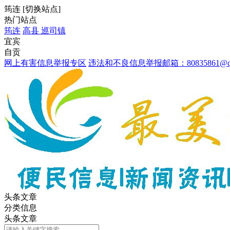
筠连
[
切换站点
]
热门站点
筠连
高县
巡司镇
宜宾
自贡
网上有害信息举报专区
违法和不良信息举报邮箱：80835861@qq
头条文章
分类信息
头条文章