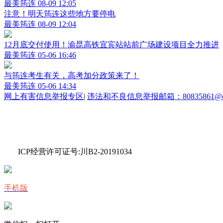
最美筠连
08-09 12:05
注意！明天筠连这些地方要停电
最美筠连
08-09 12:04
12月底交付使用！渝昆高铁宜宾站站前广场建设项目全力推进
最美筠连
05-06 16:46
与筠连考生有关，高考加分政策来了！
最美筠连
05-06 14:34
网上有害信息举报专区
|
违法和不良信息举报邮箱：80835861@qq
ICP经营许可证号:川B2-20191034
手机版