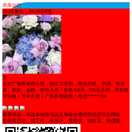
房屋出租
10-23 发布，201383浏览
芹
玉壶广场旁单间出租，独立卫生间，带洗衣机、空调、热水
器、衣柜、桌椅、拎包入住！价格300元 - 500元之间，可长租
可短租！无中介费！广告长期有效！电话*****234
随时看房
非中介
交通便利
带家具
马上入住
最美筠连—筠连本地资讯以及海量分类便民信息综合网站
发便民信息、找工作、租房子、查电话、找好店、抢优惠。