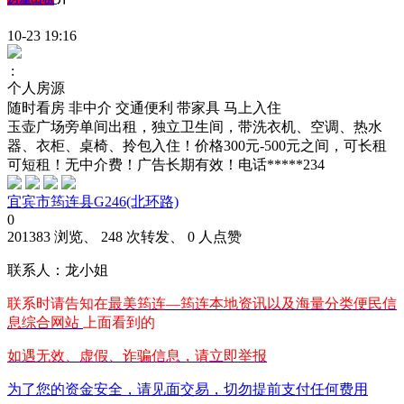
10-23 19:16
:
个人房源
随时看房
非中介
交通便利
带家具
马上入住
玉壶广场旁单间出租，独立卫生间，带洗衣机、空调、热水
器、衣柜、桌椅、拎包入住！价格300元-500元之间，可长租
可短租！无中介费！广告长期有效！电话*****234
宜宾市筠连县G246(北环路)
0
201383 浏览、 248 次转发、 0 人点赞
联系人：龙小姐
联系时请告知在
最美筠连—筠连本地资讯以及海量分类便民信
息综合网站
上面看到的
如遇无效、虚假、诈骗信息，请立即举报
为了您的资金安全，请见面交易，切勿提前支付任何费用