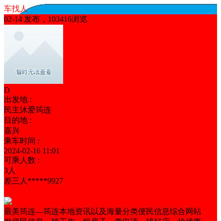
车找人
02-14 发布，103416浏览
D
出发地 :
民主沐爱筠连
目的地 :
嘉兴
乘车时间 :
2024-02-16 11:01
可乘人数 :
3人
差三人*****9927
按时发车
有偿乘坐
能开车
男女不限
最美筠连—筠连本地资讯以及海量分类便民信息综合网站