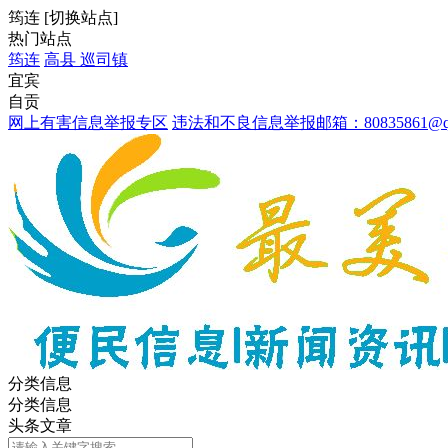
筠连
[
切换站点
]
热门站点
筠连
高县
巡司镇
宜宾
自贡
网上有害信息举报专区
违法和不良信息举报邮箱：80835861@qq
分类信息
分类信息
头条文章