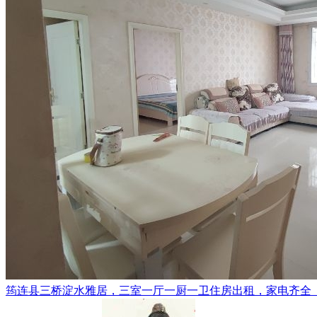
筠连县三桥淀水雅居，三室一厅一厨一卫住房出租，家电齐全（电