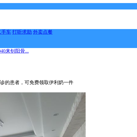
二手车
打听求助
外卖点餐
0来钊阳骨...
院预诊的患者，可免费领取伊利奶一件