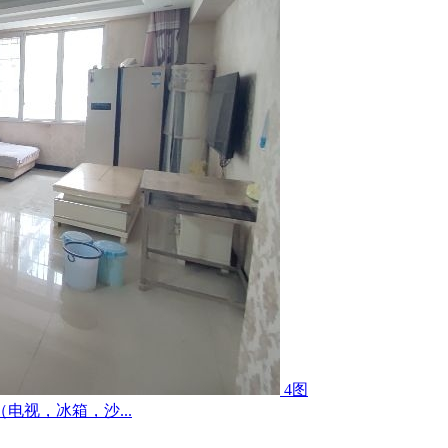
4图
视，冰箱，沙...