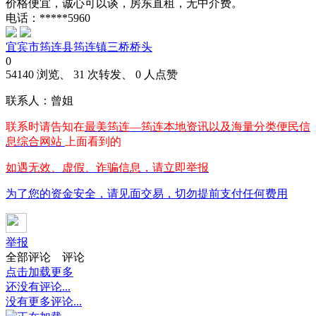
价格便宜，诚心可以谈，房东直租，无中介费。
电话：*****5960
宜宾市筠连县筠连镇三桥桥头
0
54140 浏览、 31 次转发、 0 人点赞
联系人：曾姐
联系时请告知在
最美筠连—筠连本地资讯以及海量分类便民信
息综合网站
上面看到的
如遇无效、虚假、诈骗信息，请立即举报
为了您的资金安全，请见面交易，切勿提前支付任何费用
举报
全部评论
评论
点击加载更多
还没有评论...
没有更多评论...