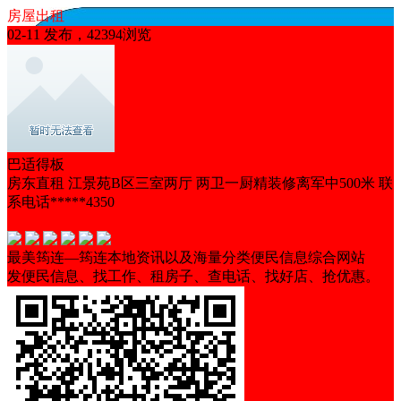
房屋出租
02-11 发布，42394浏览
巴适得板
房东直租 江景苑B区三室两厅 两卫一厨精装修离军中500米 联
系电话*****4350
随时看房
非中介
交通便利
带家具
马上入住
最美筠连—筠连本地资讯以及海量分类便民信息综合网站
发便民信息、找工作、租房子、查电话、找好店、抢优惠。