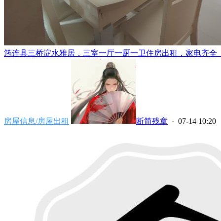
筠连县三桥淀水雅居，三室一厅一厨一卫住房出租，家电齐全（电
房屋信息/房屋出租
断简残章
· 07-14 10:20