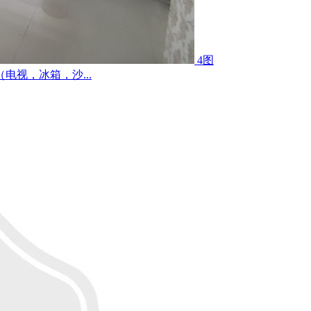
4图
视，冰箱，沙...