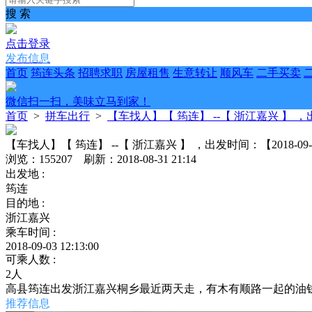
搜 索
点击登录
发布信息
首页
筠连头条
招聘求职
房屋租售
生意转让
顺风车
二手买卖
微信扫一扫，美味立马到家！
首页
>
拼车出行
>
【车找人】【 筠连】 --【 浙江嘉兴 】 ，出发时
【车找人】【 筠连】 --【 浙江嘉兴 】 ，出发时间：【2018-09-03
浏览：155207 刷新：2018-08-31 21:14
出发地 :
筠连
目的地 :
浙江嘉兴
乘车时间 :
2018-09-03 12:13:00
可乘人数 :
2人
高县筠连出发浙江嘉兴桐乡最近两天走，有木有顺路一起的油
推荐信息