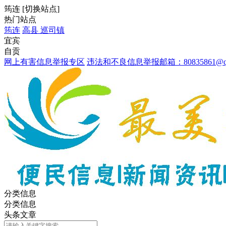
筠连
[
切换站点
]
热门站点
筠连
高县
巡司镇
宜宾
自贡
网上有害信息举报专区
违法和不良信息举报邮箱：80835861@qq
分类信息
分类信息
头条文章