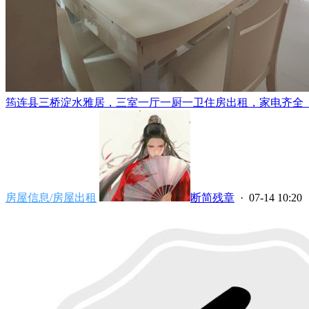
筠连县三桥淀水雅居，三室一厅一厨一卫住房出租，家电齐全（电
房屋信息/房屋出租
断简残章
· 07-14 10:20