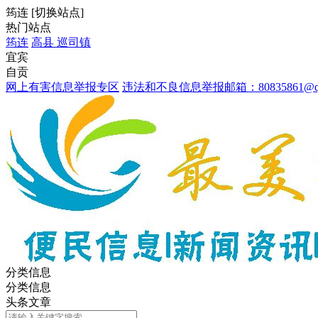
筠连
[
切换站点
]
热门站点
筠连
高县
巡司镇
宜宾
自贡
网上有害信息举报专区
违法和不良信息举报邮箱：80835861@qq
分类信息
分类信息
头条文章