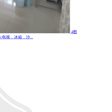
4图
视，冰箱，沙...