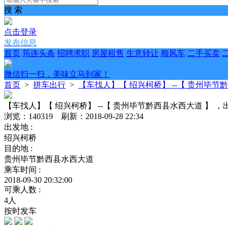
搜 索
点击登录
发布信息
首页
筠连头条
招聘求职
房屋租售
生意转让
顺风车
二手买卖
微信扫一扫，美味立马到家！
首页
>
拼车出行
>
【车找人】【 绍兴柯桥】 --【 贵州毕节黔西县
【车找人】【 绍兴柯桥】 --【 贵州毕节黔西县水西大道 】 ，出发时间
浏览：140319 刷新：2018-09-28 22:34
出发地 :
绍兴柯桥
目的地 :
贵州毕节黔西县水西大道
乘车时间 :
2018-09-30 20:32:00
可乘人数 :
4人
按时发车