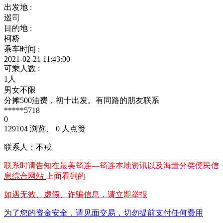
出发地 :
巡司
目的地 :
柯桥
乘车时间 :
2021-02-21 11:43:00
可乘人数 :
1人
男女不限
分摊500油费，初十出发。有同路的朋友联系
*****5718
0
129104 浏览、 0 人点赞
联系人：不戒
联系时请告知在
最美筠连—筠连本地资讯以及海量分类便民信
息综合网站
上面看到的
如遇无效、虚假、诈骗信息，请立即举报
为了您的资金安全，请见面交易，切勿提前支付任何费用