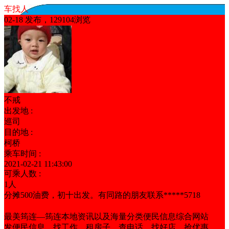
车找人
02-18 发布，129104浏览
不戒
出发地 :
巡司
目的地 :
柯桥
乘车时间 :
2021-02-21 11:43:00
可乘人数 :
1人
分摊500油费，初十出发。有同路的朋友联系*****5718
男女不限
最美筠连—筠连本地资讯以及海量分类便民信息综合网站
发便民信息、找工作、租房子、查电话、找好店、抢优惠。