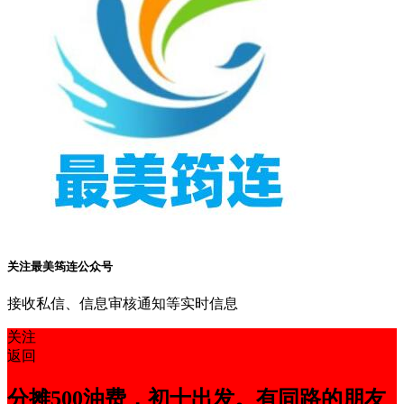
关注最美筠连公众号
接收私信、信息审核通知等实时信息
关注
返回
分摊500油费，初十出发。有同路的朋友