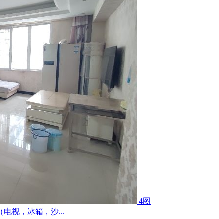
4图
视，冰箱，沙...