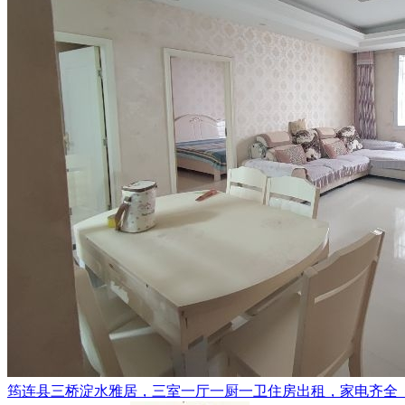
筠连县三桥淀水雅居，三室一厅一厨一卫住房出租，家电齐全（电