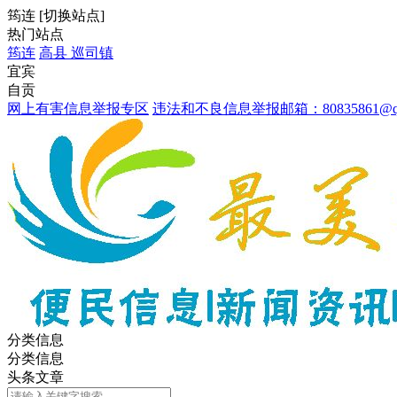
筠连
[
切换站点
]
热门站点
筠连
高县
巡司镇
宜宾
自贡
网上有害信息举报专区
违法和不良信息举报邮箱：80835861@qq
分类信息
分类信息
头条文章