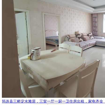
筠连县三桥淀水雅居，三室一厅一厨一卫住房出租，家电齐全（电