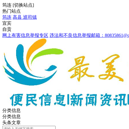
筠连
[
切换站点
]
热门站点
筠连
高县
巡司镇
宜宾
自贡
网上有害信息举报专区
违法和不良信息举报邮箱：80835861@qq
分类信息
分类信息
头条文章