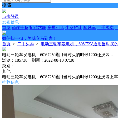
搜 索
点击登录
发布信息
首页
筠连头条
招聘求职
房屋租售
生意转让
顺风车
二手买卖
微信扫一扫，美味立马到家！
首页
>
二手买卖
>
电动三轮车发电机，60V72V通用当时买的时候
电动三轮车发电机，60V72V通用当时买的时候1200还没装...
浏览：185738 刷新：2022-08-13 07:38
类别 :
其他
电动三轮车发电机，60V72V通用当时买的时候1200还没装
推荐信息