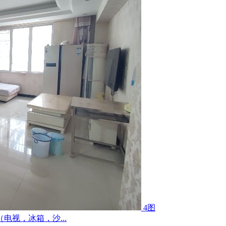
4图
视，冰箱，沙...