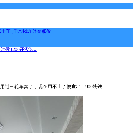
二手车
打听求助
外卖点餐
1200还没装...
上车用过三轮车卖了，现在用不上了便宜出，900块钱