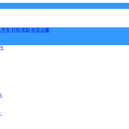
二手车
打听求助
外卖点餐
代
示
！