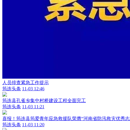
人员排查紧急工作提示
筠连头条
11-03 12:46
筠连县孔雀乡集中村桥建设工程全面完工
筠连头条
11-03 11:21
喜报！筠连县筠爱青年应急救援队荣膺“河南省防汛救灾优秀志
筠连头条
11-03 11:20